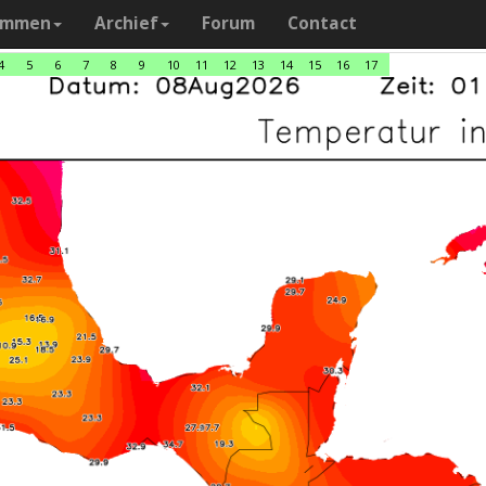
ammen
Archief
Forum
Contact
4
5
6
7
8
9
10
11
12
13
14
15
16
17