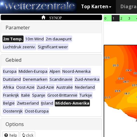
Top Karten
Diagr
SYNOP
0
1
2
3
Parameter
2m Temp.
10m Wind
2m dauwpunt
Luchtdruk zeeniv.
Significant weer
Gebied
Europa
Midden-Europa
Alpen
Noord-Amerika
Duitsland
Denemarken
Scandinavië
Zuid-Amerika
Afrika
Oost-Azië
Zuid-Azië
Australië
Nederland
Frankrijk
Italië
Spanje
Groot-Brittannië
Turkije
België
Zwitserland
IJsland
Midden-Amerika
Oostenrijk
Oost-Europa
Options
help
click