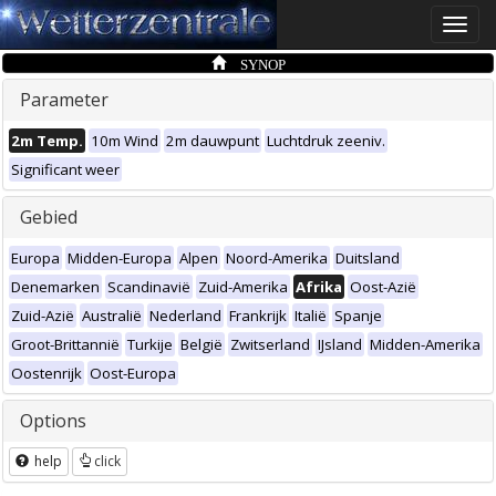
Toggle
naviga
SYNOP
Parameter
2m Temp.
10m Wind
2m dauwpunt
Luchtdruk zeeniv.
Significant weer
Gebied
Europa
Midden-Europa
Alpen
Noord-Amerika
Duitsland
Denemarken
Scandinavië
Zuid-Amerika
Afrika
Oost-Azië
Zuid-Azië
Australië
Nederland
Frankrijk
Italië
Spanje
Groot-Brittannië
Turkije
België
Zwitserland
IJsland
Midden-Amerika
Oostenrijk
Oost-Europa
Options
help
click