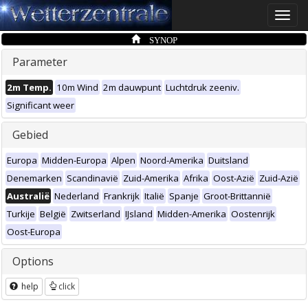
Toggle
naviga
SYNOP
Parameter
2m Temp.
10m Wind
2m dauwpunt
Luchtdruk zeeniv.
Significant weer
Gebied
Europa
Midden-Europa
Alpen
Noord-Amerika
Duitsland
Denemarken
Scandinavië
Zuid-Amerika
Afrika
Oost-Azië
Zuid-Azië
Australië
Nederland
Frankrijk
Italië
Spanje
Groot-Brittannië
Turkije
België
Zwitserland
IJsland
Midden-Amerika
Oostenrijk
Oost-Europa
Options
help
click