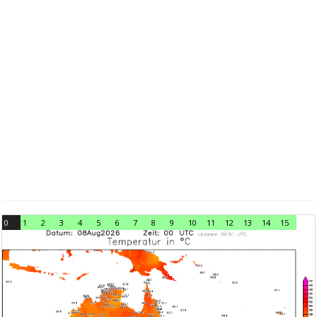
0
1
2
3
4
5
6
7
8
9
10
11
12
13
14
15