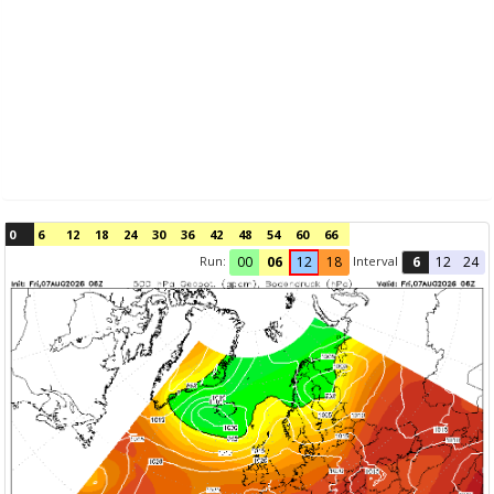
0
6
12
18
24
30
36
42
48
54
60
66
Run:
Interval
00
06
12
18
6
12
24