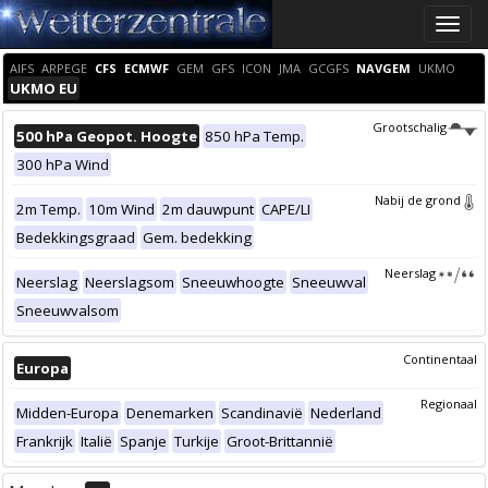
Toggle
naviga
AIFS
ARPEGE
CFS
ECMWF
GEM
GFS
ICON
JMA
GCGFS
NAVGEM
UKMO
UKMO EU
Grootschalig
500 hPa Geopot. Hoogte
850 hPa Temp.
300 hPa Wind
Nabij de grond
2m Temp.
10m Wind
2m dauwpunt
CAPE/LI
Bedekkingsgraad
Gem. bedekking
Neerslag
Neerslag
Neerslagsom
Sneeuwhoogte
Sneeuwval
Sneeuwvalsom
Continentaal
Europa
Regionaal
Midden-Europa
Denemarken
Scandinavië
Nederland
Frankrijk
Italië
Spanje
Turkije
Groot-Brittannië