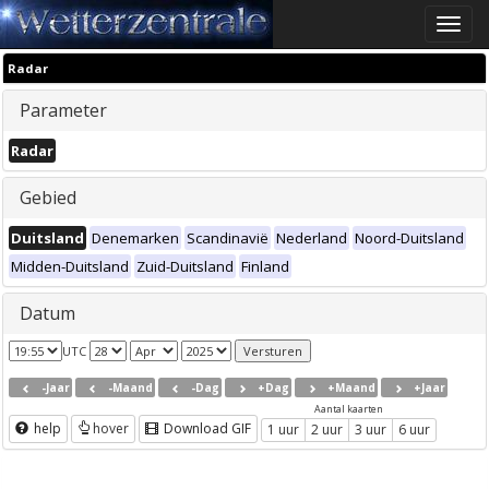
Toggle
naviga
Radar
Parameter
Radar
Gebied
Duitsland
Denemarken
Scandinavië
Nederland
Noord-Duitsland
Midden-Duitsland
Zuid-Duitsland
Finland
Datum
UTC
-Jaar
-Maand
-Dag
+Dag
+Maand
+Jaar
Aantal kaarten
help
hover
Download GIF
1 uur
2 uur
3 uur
6 uur