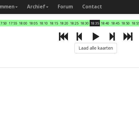
ammen
Archief
Forum
Contact
17:50
17:55
18:00
18:05
18:10
18:15
18:20
18:25
18:30
18:35
18:40
18:45
18:50
18:5
Laad alle kaarten