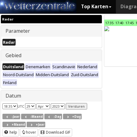
Top Karten
Diagr
Radar
17:35
17:40
17:45
Parameter
Radar
Gebied
Duitsland
Denemarken
Scandinavië
Nederland
Noord-Duitsland
Midden-Duitsland
Zuid-Duitsland
Finland
Datum
UTC
-Jaar
-Maand
-Dag
+Dag
+Maand
+Jaar
help
hover
Download GIF