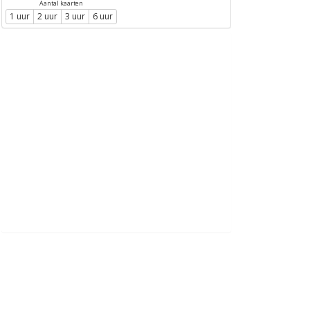
Aantal kaarten
1 uur
2 uur
3 uur
6 uur