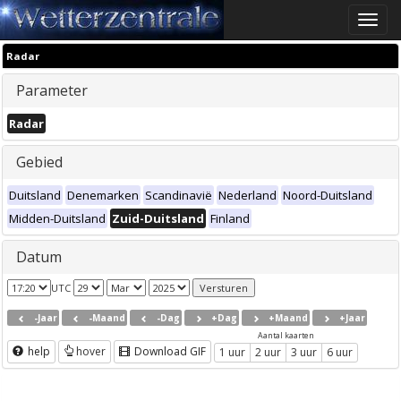
Toggle
naviga
Radar
Parameter
Radar
Gebied
Duitsland
Denemarken
Scandinavië
Nederland
Noord-Duitsland
Midden-Duitsland
Zuid-Duitsland
Finland
Datum
UTC
-Jaar
-Maand
-Dag
+Dag
+Maand
+Jaar
Aantal kaarten
help
hover
Download GIF
1 uur
2 uur
3 uur
6 uur