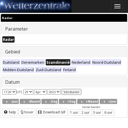
Toggle
naviga
Radar
Parameter
Radar
Gebied
Duitsland
Denemarken
Scandinavië
Nederland
Noord-Duitsland
Midden-Duitsland
Zuid-Duitsland
Finland
Datum
UTC
-Jaar
-Maand
-Dag
+Dag
+Maand
+Jaar
Aantal kaarten
help
hover
Download GIF
1 uur
2 uur
3 uur
6 uur