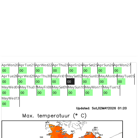
Apr
Mon
20
Apr
Tue
21
Apr
Wed
22
Apr
Thu
23
Apr
Fri
24
Apr
Sat
25
Apr
Sun
26
Apr
Mon
27
00
00
00
00
00
00
00
00
Apr
Tue
28
Apr
Wed
29
Apr
Thu
30
May
Fri
01
May
Sat
02
May
Sun
03
May
Mon
04
May
Tue
05
00
00
00
00
00
00
00
00
May
Wed
06
May
Thu
07
May
Fri
08
May
Sat
09
May
Sun
10
May
Mon
11
May
Tue
12
00
00
00
00
00
00
00
May
Wed
13
00