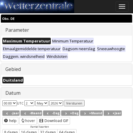
Toggle
naviga
Obs. DE
Parameter
Maximum Temperatuur
Minimum Temperatuur
Etmaalgemiddelde temperatuur
Dagsom neerslag
Sneeuwhoogte
Daggem. windsnelheid
Windstoten
Gebied
Duitsland
Datum
UTC
-Jaar
-Maand
-Dag
+Dag
+Maand
+Jaar
help
hover
Download GIF
Aantal kaarten
8 dagen
16 dagen
32 dagen
64 dagen