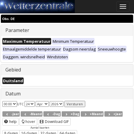
Toggle
naviga
Obs. DE
Parameter
Maximum Temperatuur
Minimum Temperatuur
Etmaalgemiddelde temperatuur
Dagsom neerslag
Sneeuwhoogte
Daggem. windsnelheid
Windstoten
Gebied
Duitsland
Datum
UTC
-Jaar
-Maand
-Dag
+Dag
+Maand
+Jaar
help
hover
Download GIF
Aantal kaarten
8 dagen
16 dagen
32 dagen
64 dagen