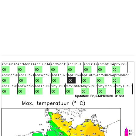
Apr
Sun
12
Apr
Mon
13
Apr
Tue
14
Apr
Wed
15
Apr
Thu
16
Apr
Fri
17
Apr
Sat
18
Apr
Sun
19
00
00
00
00
00
00
00
00
Apr
Mon
20
Apr
Tue
21
Apr
Wed
22
Apr
Thu
23
Apr
Fri
24
Apr
Sat
25
Apr
Sun
26
Apr
Mon
27
00
00
00
00
00
00
00
00
Apr
Tue
28
Apr
Wed
29
Apr
Thu
30
May
Fri
01
May
Sat
02
May
Sun
03
May
Mon
04
May
Tue
05
00
00
00
00
00
00
00
00