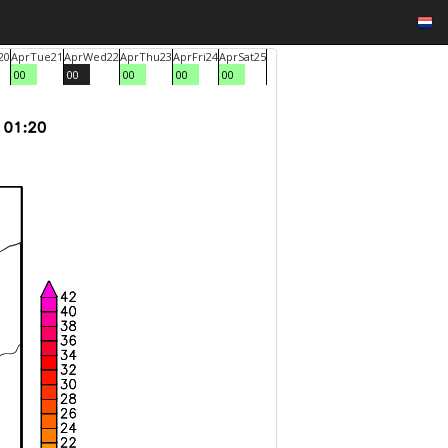
20
Apr
Tue
21
Apr
Wed
22
Apr
Thu
23
Apr
Fri
24
Apr
Sat
25
00
00
00
00
00