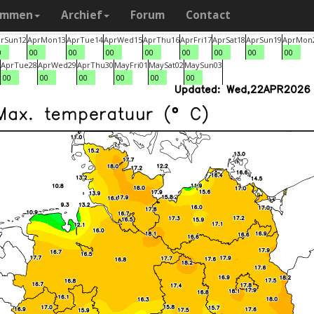
ammen
Archief
Forum
Contact
r
Sun
12
Apr
Mon
13
Apr
Tue
14
Apr
Wed
15
Apr
Thu
16
Apr
Fri
17
Apr
Sat
18
Apr
Sun
19
Apr
Mon
0
00
00
00
00
00
00
00
00
Apr
Tue
28
Apr
Wed
29
Apr
Thu
30
May
Fri
01
May
Sat
02
May
Sun
03
00
00
00
00
00
00