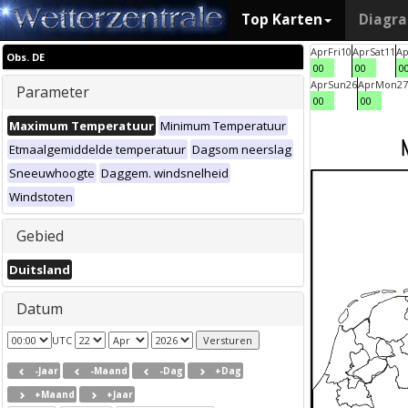
Top Karten
Diagr
Apr
Fri
10
Apr
Sat
11
Ap
Obs. DE
00
00
0
Apr
Sun
26
Apr
Mon
27
Parameter
00
00
Maximum Temperatuur
Minimum Temperatuur
Etmaalgemiddelde temperatuur
Dagsom neerslag
Sneeuwhoogte
Daggem. windsnelheid
Windstoten
Gebied
Duitsland
Datum
UTC
-Jaar
-Maand
-Dag
+Dag
+Maand
+Jaar