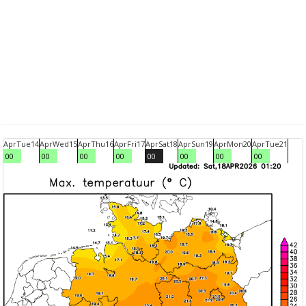
Apr
Tue
14
Apr
Wed
15
Apr
Thu
16
Apr
Fri
17
Apr
Sat
18
Apr
Sun
19
Apr
Mon
20
Apr
Tue
21
00
00
00
00
00
00
00
00