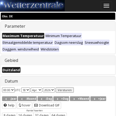
Toggle
naviga
Obs. DE
Parameter
Maximum Temperatuur
Minimum Temperatuur
Etmaalgemiddelde temperatuur
Dagsom neerslag
Sneeuwhoogte
Daggem. windsnelheid
Windstoten
Gebied
Duitsland
Datum
UTC
-Jaar
-Maand
-Dag
+Dag
+Maand
+Jaar
help
hover
Download GIF
Aantal kaarten
8 dagen
16 dagen
32 dagen
64 dagen