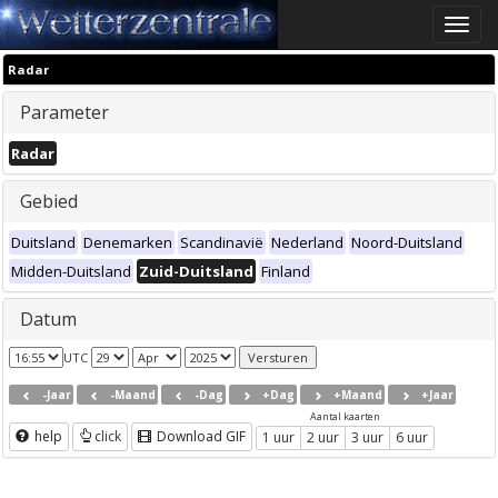
Toggle
naviga
Radar
Parameter
Radar
Gebied
Duitsland
Denemarken
Scandinavië
Nederland
Noord-Duitsland
Midden-Duitsland
Zuid-Duitsland
Finland
Datum
UTC
-Jaar
-Maand
-Dag
+Dag
+Maand
+Jaar
Aantal kaarten
help
click
Download GIF
1 uur
2 uur
3 uur
6 uur