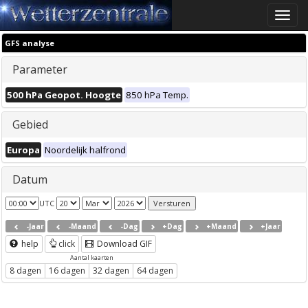
Toggle
naviga
GFS analyse
Parameter
500 hPa Geopot. Hoogte
850 hPa Temp.
Gebied
Europa
Noordelijk halfrond
Datum
UTC
-Jaar
-Maand
-Dag
+Dag
+Maand
+Jaar
help
click
Download GIF
Aantal kaarten
8 dagen
16 dagen
32 dagen
64 dagen