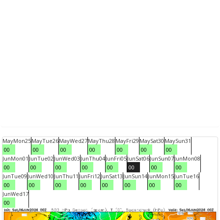
May
Mon
25
May
Tue
26
May
Wed
27
May
Thu
28
May
Fri
29
May
Sat
30
May
Sun
31
00
00
00
00
00
00
00
Jun
Mon
01
Jun
Tue
02
Jun
Wed
03
Jun
Thu
04
Jun
Fri
05
Jun
Sat
06
Jun
Sun
07
Jun
Mon
08
00
00
00
00
00
00
00
00
Jun
Tue
09
Jun
Wed
10
Jun
Thu
11
Jun
Fri
12
Jun
Sat
13
Jun
Sun
14
Jun
Mon
15
Jun
Tue
16
00
00
00
00
00
00
00
00
Jun
Wed
17
00