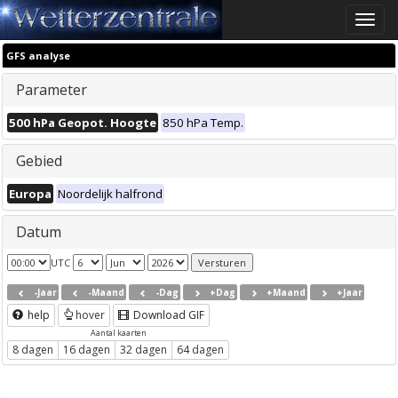
Toggle
naviga
GFS analyse
Parameter
500 hPa Geopot. Hoogte
850 hPa Temp.
Gebied
Europa
Noordelijk halfrond
Datum
UTC
-Jaar
-Maand
-Dag
+Dag
+Maand
+Jaar
help
hover
Download GIF
Aantal kaarten
8 dagen
16 dagen
32 dagen
64 dagen