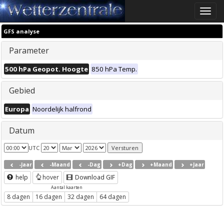
Toggle
naviga
GFS analyse
Parameter
500 hPa Geopot. Hoogte
850 hPa Temp.
Gebied
Europa
Noordelijk halfrond
Datum
UTC
-Jaar
-Maand
-Dag
+Dag
+Maand
+Jaar
help
hover
Download GIF
Aantal kaarten
8 dagen
16 dagen
32 dagen
64 dagen