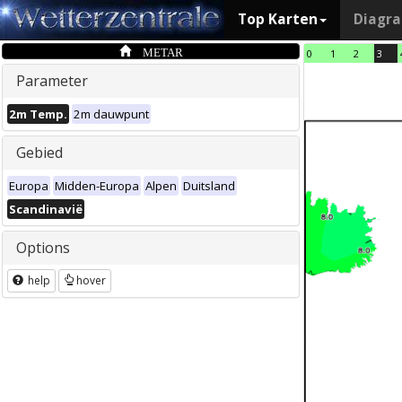
Top Karten
Diagr
METAR
0
1
2
3
Parameter
2m Temp.
2m dauwpunt
Gebied
Europa
Midden-Europa
Alpen
Duitsland
Scandinavië
Options
help
hover