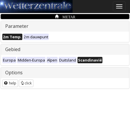
Toggle
naviga
METAR
Parameter
2m Temp.
2m dauwpunt
Gebied
Europa
Midden-Europa
Alpen
Duitsland
Scandinavië
Options
help
click