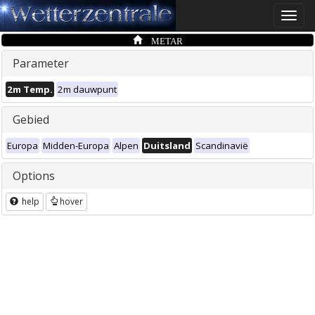
Toggle
naviga
METAR
Parameter
2m Temp.
2m dauwpunt
Gebied
Europa
Midden-Europa
Alpen
Duitsland
Scandinavië
Options
help
hover