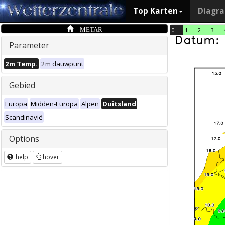
Top Karten
Diagr
METAR
0
1
2
3
Parameter
2m Temp.
2m dauwpunt
Gebied
Europa
Midden-Europa
Alpen
Duitsland
Scandinavië
Options
help
hover