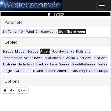
Toggle
naviga
SYNOP
Parameter
2m Temp.
10m Wind
2m dauwpunt
Significant weer
Gebied
Europa
Midden-Europa
Alpen
Noord-Amerika
Duitsland
Denemarken
Scandinavië
Zuid-Amerika
Afrika
Oost-Azië
Zuid-Azië
Australië
Nederland
Frankrijk
Italië
Spanje
Groot-Brittannië
Turkije
België
Zwitserland
IJsland
Midden-Amerika
Oostenrijk
Oost-Europa
Options
help
click