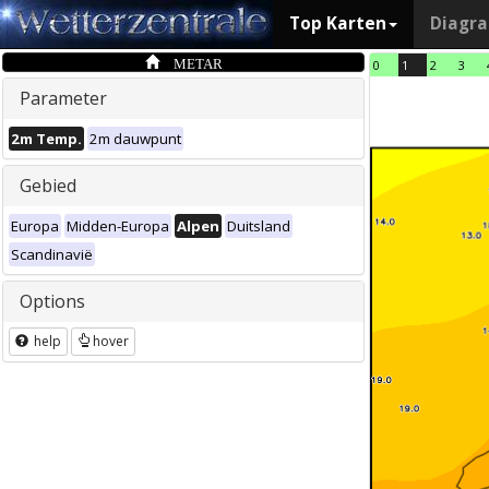
Top Karten
Diagr
METAR
0
1
2
3
Parameter
2m Temp.
2m dauwpunt
Gebied
Europa
Midden-Europa
Alpen
Duitsland
Scandinavië
Options
help
hover