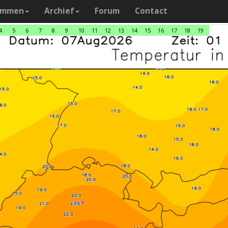
ammen
Archief
Forum
Contact
4
5
6
7
8
9
10
11
12
13
14
15
16
17
18
19