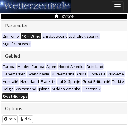
Toggle
naviga
SYNOP
Parameter
2m Temp.
10m Wind
2m dauwpunt
Luchtdruk zeeniv.
Significant weer
Gebied
Europa
Midden-Europa
Alpen
Noord-Amerika
Duitsland
Denemarken
Scandinavië
Zuid-Amerika
Afrika
Oost-Azië
Zuid-Azië
Australië
Nederland
Frankrijk
Italië
Spanje
Groot-Brittannië
Turkije
België
Zwitserland
IJsland
Midden-Amerika
Oostenrijk
Oost-Europa
Options
help
click