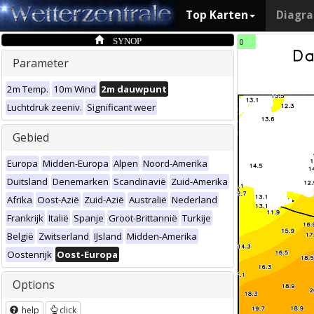
Top Karten
Diagr
SYNOP
0
Parameter
2m Temp.
10m Wind
2m dauwpunt
Luchtdruk zeeniv.
Significant weer
Gebied
Europa
Midden-Europa
Alpen
Noord-Amerika
Duitsland
Denemarken
Scandinavië
Zuid-Amerika
Afrika
Oost-Azië
Zuid-Azië
Australië
Nederland
Frankrijk
Italië
Spanje
Groot-Brittannië
Turkije
België
Zwitserland
IJsland
Midden-Amerika
Oostenrijk
Oost-Europa
Options
help
click