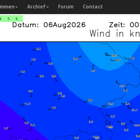
ammen
Archief
Forum
Contact
4
5
6