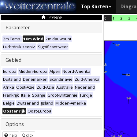
Top Karten
Diagr
SYNOP
0
1
2
3
Parameter
2m Temp.
10m Wind
2m dauwpunt
Luchtdruk zeeniv.
Significant weer
Gebied
Europa
Midden-Europa
Alpen
Noord-Amerika
Duitsland
Denemarken
Scandinavië
Zuid-Amerika
Afrika
Oost-Azië
Zuid-Azië
Australië
Nederland
Frankrijk
Italië
Spanje
Groot-Brittannië
Turkije
België
Zwitserland
IJsland
Midden-Amerika
Oostenrijk
Oost-Europa
Options
help
click