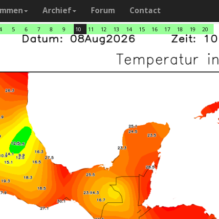
ammen
Archief
Forum
Contact
4
5
6
7
8
9
10
11
12
13
14
15
16
17
18
19
20