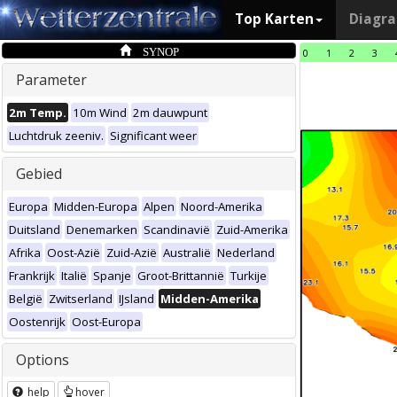
Top Karten
Diagr
SYNOP
0
1
2
3
Parameter
2m Temp.
10m Wind
2m dauwpunt
Luchtdruk zeeniv.
Significant weer
Gebied
Europa
Midden-Europa
Alpen
Noord-Amerika
Duitsland
Denemarken
Scandinavië
Zuid-Amerika
Afrika
Oost-Azië
Zuid-Azië
Australië
Nederland
Frankrijk
Italië
Spanje
Groot-Brittannië
Turkije
België
Zwitserland
IJsland
Midden-Amerika
Oostenrijk
Oost-Europa
Options
help
hover