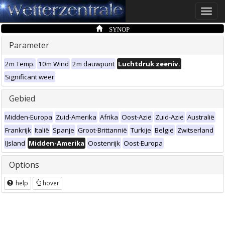
Toggle
naviga
SYNOP
Parameter
2m Temp.
10m Wind
2m dauwpunt
Luchtdruk zeeniv.
Significant weer
Gebied
Midden-Europa
Zuid-Amerika
Afrika
Oost-Azië
Zuid-Azië
Australië
Frankrijk
Italië
Spanje
Groot-Brittannië
Turkije
België
Zwitserland
IJsland
Midden-Amerika
Oostenrijk
Oost-Europa
Options
help
hover