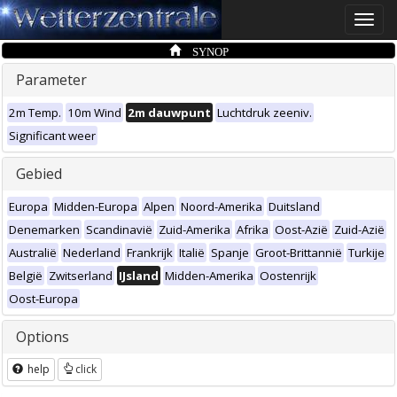
Toggle
naviga
SYNOP
Parameter
2m Temp.
10m Wind
2m dauwpunt
Luchtdruk zeeniv.
Significant weer
Gebied
Europa
Midden-Europa
Alpen
Noord-Amerika
Duitsland
Denemarken
Scandinavië
Zuid-Amerika
Afrika
Oost-Azië
Zuid-Azië
Australië
Nederland
Frankrijk
Italië
Spanje
Groot-Brittannië
Turkije
België
Zwitserland
IJsland
Midden-Amerika
Oostenrijk
Oost-Europa
Options
help
click