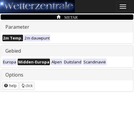
Toggle
naviga
METAR
Parameter
2m Temp.
2m dauwpunt
Gebied
Europa
Midden-Europa
Alpen
Duitsland
Scandinavië
Options
help
click