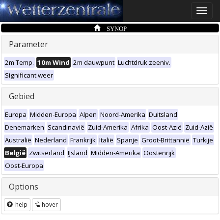
Toggle
naviga
SYNOP
Parameter
2m Temp.
10m Wind
2m dauwpunt
Luchtdruk zeeniv.
Significant weer
Gebied
Europa
Midden-Europa
Alpen
Noord-Amerika
Duitsland
Denemarken
Scandinavië
Zuid-Amerika
Afrika
Oost-Azië
Zuid-Azië
Australië
Nederland
Frankrijk
Italië
Spanje
Groot-Brittannië
Turkije
België
Zwitserland
IJsland
Midden-Amerika
Oostenrijk
Oost-Europa
Options
help
hover