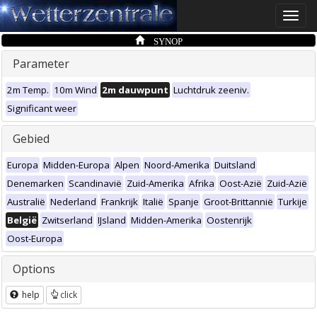
Toggle
naviga
SYNOP
Parameter
2m Temp.
10m Wind
2m dauwpunt
Luchtdruk zeeniv.
Significant weer
Gebied
Europa
Midden-Europa
Alpen
Noord-Amerika
Duitsland
Denemarken
Scandinavië
Zuid-Amerika
Afrika
Oost-Azië
Zuid-Azië
Australië
Nederland
Frankrijk
Italië
Spanje
Groot-Brittannië
Turkije
België
Zwitserland
IJsland
Midden-Amerika
Oostenrijk
Oost-Europa
Options
help
click