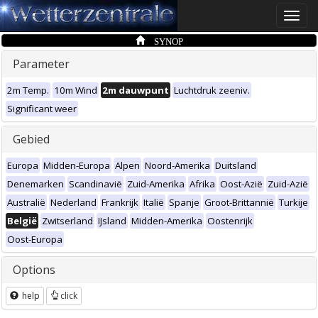
Toggle
naviga
SYNOP
Parameter
2m Temp.
10m Wind
2m dauwpunt
Luchtdruk zeeniv.
Significant weer
Gebied
Europa
Midden-Europa
Alpen
Noord-Amerika
Duitsland
Denemarken
Scandinavië
Zuid-Amerika
Afrika
Oost-Azië
Zuid-Azië
Australië
Nederland
Frankrijk
Italië
Spanje
Groot-Brittannië
Turkije
België
Zwitserland
IJsland
Midden-Amerika
Oostenrijk
Oost-Europa
Options
help
click