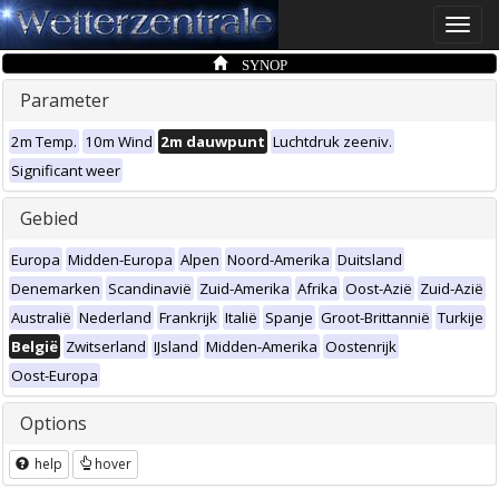
Toggle
naviga
SYNOP
Parameter
2m Temp.
10m Wind
2m dauwpunt
Luchtdruk zeeniv.
Significant weer
Gebied
Europa
Midden-Europa
Alpen
Noord-Amerika
Duitsland
Denemarken
Scandinavië
Zuid-Amerika
Afrika
Oost-Azië
Zuid-Azië
Australië
Nederland
Frankrijk
Italië
Spanje
Groot-Brittannië
Turkije
België
Zwitserland
IJsland
Midden-Amerika
Oostenrijk
Oost-Europa
Options
help
hover