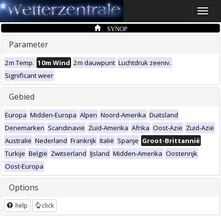
Toggle
naviga
SYNOP
Parameter
2m Temp.
10m Wind
2m dauwpunt
Luchtdruk zeeniv.
Significant weer
Gebied
Europa
Midden-Europa
Alpen
Noord-Amerika
Duitsland
Denemarken
Scandinavië
Zuid-Amerika
Afrika
Oost-Azië
Zuid-Azië
Australië
Nederland
Frankrijk
Italië
Spanje
Groot-Brittannië
Turkije
België
Zwitserland
IJsland
Midden-Amerika
Oostenrijk
Oost-Europa
Options
help
click