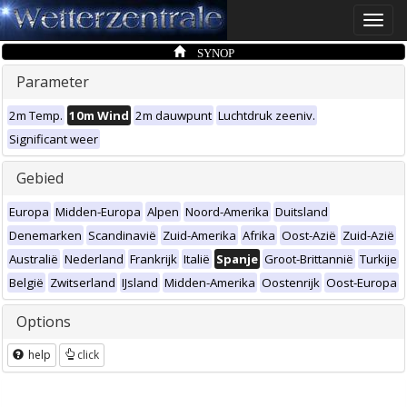
Toggle
naviga
SYNOP
Parameter
2m Temp.
10m Wind
2m dauwpunt
Luchtdruk zeeniv.
Significant weer
Gebied
Europa
Midden-Europa
Alpen
Noord-Amerika
Duitsland
Denemarken
Scandinavië
Zuid-Amerika
Afrika
Oost-Azië
Zuid-Azië
Australië
Nederland
Frankrijk
Italië
Spanje
Groot-Brittannië
Turkije
België
Zwitserland
IJsland
Midden-Amerika
Oostenrijk
Oost-Europa
Options
help
click