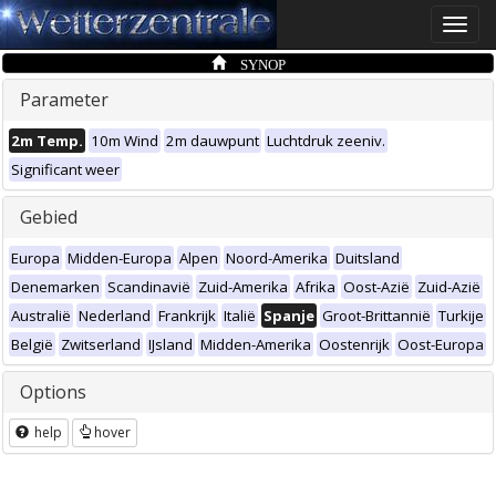
Toggle
naviga
SYNOP
Parameter
2m Temp.
10m Wind
2m dauwpunt
Luchtdruk zeeniv.
Significant weer
Gebied
Europa
Midden-Europa
Alpen
Noord-Amerika
Duitsland
Denemarken
Scandinavië
Zuid-Amerika
Afrika
Oost-Azië
Zuid-Azië
Australië
Nederland
Frankrijk
Italië
Spanje
Groot-Brittannië
Turkije
België
Zwitserland
IJsland
Midden-Amerika
Oostenrijk
Oost-Europa
Options
help
hover