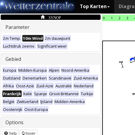
Top Karten
Diagr
SYNOP
0
1
2
3
Parameter
2m Temp.
10m Wind
2m dauwpunt
Luchtdruk zeeniv.
Significant weer
Gebied
Europa
Midden-Europa
Alpen
Noord-Amerika
Duitsland
Denemarken
Scandinavië
Zuid-Amerika
Afrika
Oost-Azië
Zuid-Azië
Australië
Nederland
Frankrijk
Italië
Spanje
Groot-Brittannië
Turkije
België
Zwitserland
IJsland
Midden-Amerika
Oostenrijk
Oost-Europa
Options
help
hover