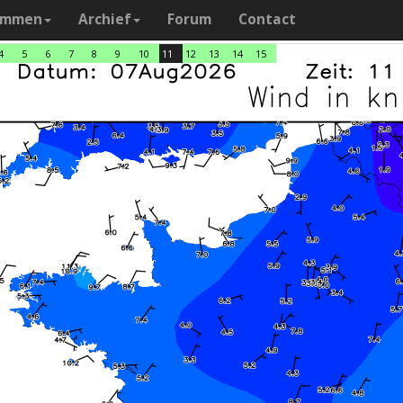
ammen
Archief
Forum
Contact
4
5
6
7
8
9
10
11
12
13
14
15