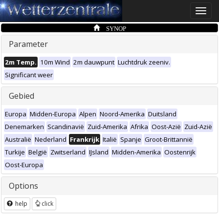
Toggle
naviga
SYNOP
Parameter
2m Temp.
10m Wind
2m dauwpunt
Luchtdruk zeeniv.
Significant weer
Gebied
Europa
Midden-Europa
Alpen
Noord-Amerika
Duitsland
Denemarken
Scandinavië
Zuid-Amerika
Afrika
Oost-Azië
Zuid-Azië
Australië
Nederland
Frankrijk
Italië
Spanje
Groot-Brittannië
Turkije
België
Zwitserland
IJsland
Midden-Amerika
Oostenrijk
Oost-Europa
Options
help
click