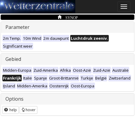
Toggle
naviga
SYNOP
Parameter
2m Temp.
10m Wind
2m dauwpunt
Luchtdruk zeeniv.
Significant weer
Gebied
Midden-Europa
Zuid-Amerika
Afrika
Oost-Azië
Zuid-Azië
Australië
Frankrijk
Italië
Spanje
Groot-Brittannië
Turkije
België
Zwitserland
IJsland
Midden-Amerika
Oostenrijk
Oost-Europa
Options
help
hover