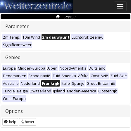
Toggle
naviga
SYNOP
Parameter
2m Temp.
10m Wind
2m dauwpunt
Luchtdruk zeeniv.
Significant weer
Gebied
Europa
Midden-Europa
Alpen
Noord-Amerika
Duitsland
Denemarken
Scandinavië
Zuid-Amerika
Afrika
Oost-Azië
Zuid-Azië
Australië
Nederland
Frankrijk
Italië
Spanje
Groot-Brittannië
Turkije
België
Zwitserland
IJsland
Midden-Amerika
Oostenrijk
Oost-Europa
Options
help
hover