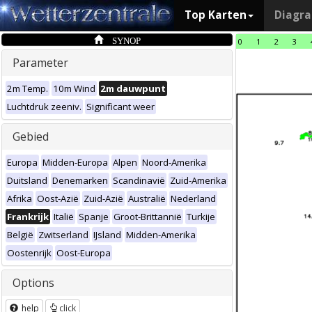
Top Karten
Diagr
SYNOP
0
1
2
3
Parameter
2m Temp.
10m Wind
2m dauwpunt
Luchtdruk zeeniv.
Significant weer
Gebied
Europa
Midden-Europa
Alpen
Noord-Amerika
Duitsland
Denemarken
Scandinavië
Zuid-Amerika
Afrika
Oost-Azië
Zuid-Azië
Australië
Nederland
Frankrijk
Italië
Spanje
Groot-Brittannië
Turkije
België
Zwitserland
IJsland
Midden-Amerika
Oostenrijk
Oost-Europa
Options
help
click