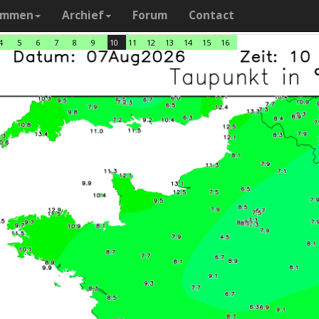
ammen
Archief
Forum
Contact
4
5
6
7
8
9
10
11
12
13
14
15
16