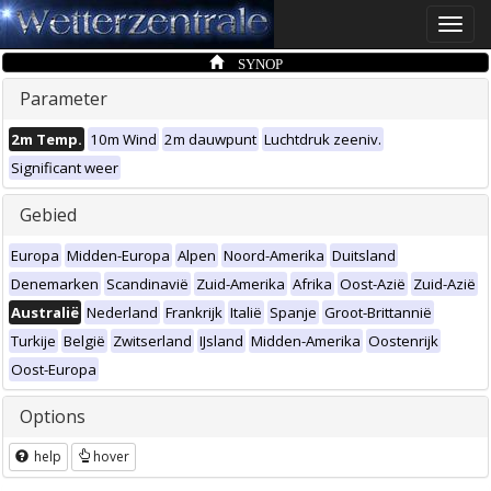
Toggle
naviga
SYNOP
Parameter
2m Temp.
10m Wind
2m dauwpunt
Luchtdruk zeeniv.
Significant weer
Gebied
Europa
Midden-Europa
Alpen
Noord-Amerika
Duitsland
Denemarken
Scandinavië
Zuid-Amerika
Afrika
Oost-Azië
Zuid-Azië
Australië
Nederland
Frankrijk
Italië
Spanje
Groot-Brittannië
Turkije
België
Zwitserland
IJsland
Midden-Amerika
Oostenrijk
Oost-Europa
Options
help
hover