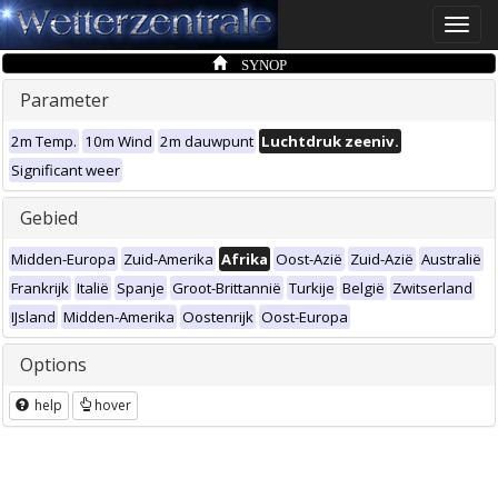
Toggle
naviga
SYNOP
Parameter
2m Temp.
10m Wind
2m dauwpunt
Luchtdruk zeeniv.
Significant weer
Gebied
Midden-Europa
Zuid-Amerika
Afrika
Oost-Azië
Zuid-Azië
Australië
Frankrijk
Italië
Spanje
Groot-Brittannië
Turkije
België
Zwitserland
IJsland
Midden-Amerika
Oostenrijk
Oost-Europa
Options
help
hover