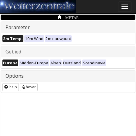
Toggle
naviga
METAR
Parameter
2m Temp.
10m Wind
2m dauwpunt
Gebied
Europa
Midden-Europa
Alpen
Duitsland
Scandinavië
Options
help
hover