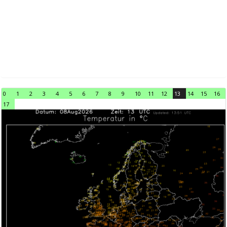
0
1
2
3
4
5
6
7
8
9
10
11
12
13
14
15
16
17