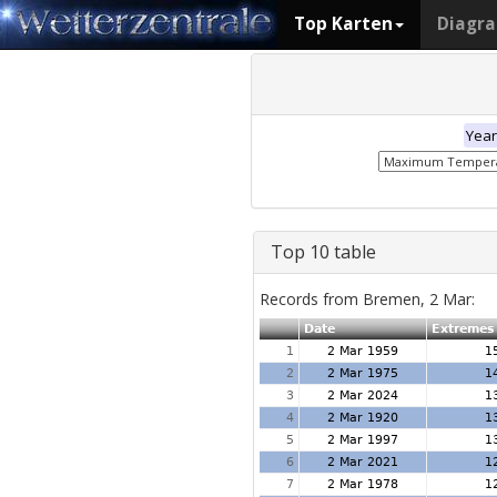
Top Karten
Diagr
Year
Top 10 table
Records from Bremen, 2 Mar:
Date
Extremes
1
2 Mar 1959
1
2
2 Mar 1975
1
3
2 Mar 2024
1
4
2 Mar 1920
1
5
2 Mar 1997
1
6
2 Mar 2021
1
7
2 Mar 1978
1