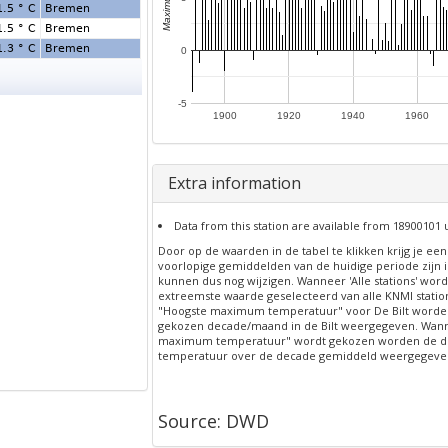
1.5 ° C
Bremen
1.5 ° C
Bremen
1.3 ° C
Bremen
0
-5
1900
1920
1940
1960
Extra information
Data from this station are available from 18900101 
Door op de waarden in de tabel te klikken krijg je ee
voorlopige gemiddelden van de huidige periode zijn
kunnen dus nog wijzigen. Wanneer 'Alle stations' word
extreemste waarde geselecteerd van alle KNMI station
"Hoogste maximum temperatuur" voor De Bilt worde
gekozen decade/maand in de Bilt weergegeven. Wan
maximum temperatuur" wordt gekozen worden de de
temperatuur over de decade gemiddeld weergegeve
Source: DWD