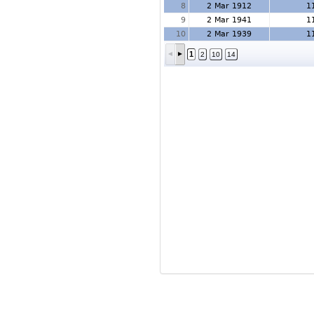
8
2 Mar 1912
1
9
2 Mar 1941
1
10
2 Mar 1939
1
1
2
10
14