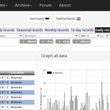
ams
Archive
Forum
About
Germany
Netherlands
ly records
Seasonal records
Monthly records
10-day records
Daily re
-Month
-Day
+Day
+Month
Graph all data
20
Location
Extremes
Extremes
5.9 ° C
Bremen
4.9 ° C
Bremen
15
3.9 ° C
Bremen
Maximum Temperatur (° C)
3.8 ° C
Bremen
10
3.1 ° C
Bremen
2.5 ° C
Bremen
2.0 ° C
Bremen
5