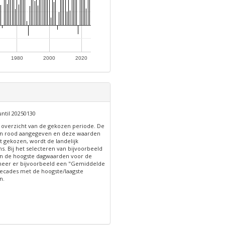
1980
2000
2020
until 20250130
n overzicht van de gekozen periode. De
 in rood aangegeven en deze waarden
t gekozen, wordt de landelijk
s. Bij het selecteren van bijvoorbeeld
n de hoogste dagwaarden voor de
neer er bijvoorbeeld een "Gemiddelde
cades met de hoogste/laagste
n.