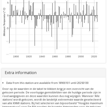
5
Minimum Temperatur (° C)
0
-5
…
…
1900
1920
1940
1960
1980
2000
2020
Extra information
Data from this station are available from 18900101 until 20250130
Door op de waarden in de tabel te klikken krijg je een overzicht van de
gekozen periode. De voorlopige gemiddelden van de huidige periode zijn in
rood aangegeven en deze waarden kunnen dus nog wijzigen. Wanneer 'Alle
stations' wordt gekozen, wordt de landelijk extreemste waarde geselecteerd
van alle KNMI stations. Bij het selecteren van bijvoorbeeld "Hoogste maximum
temperatuur" voor De Bilt worden de hoogste dagwaarden voor de gekozen