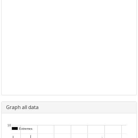
Graph all data
10
Extremes
Extremes