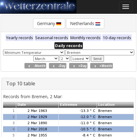
Toggle
naviga
Germany
Netherlands
Yearly records
Seasonal records
Monthly records
10-day records
Daily records
-Month
-Day
+Day
+Month
Top 10 table
Records from Bremen, 2 Mar:
Date
Extremes
Location
1
2 Mar 1963
-13.3 ° C
Bremen
2
2 Mar 1929
-12.0 ° C
Bremen
3
2 Mar 1890
-11.0 ° C
Bremen
4
2 Mar 2018
-10.5 ° C
Bremen
5
2 Mar 1955
-8.4 ° C
Bremen