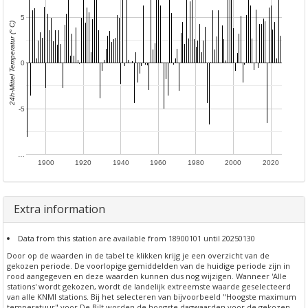
5
24h-Mittel Temperatur (° C)
0
-5
…
1900
1920
1940
1960
1980
2000
2020
Extra information
Data from this station are available from 18900101 until 20250130
Door op de waarden in de tabel te klikken krijg je een overzicht van de
gekozen periode. De voorlopige gemiddelden van de huidige periode zijn in
rood aangegeven en deze waarden kunnen dus nog wijzigen. Wanneer 'Alle
stations' wordt gekozen, wordt de landelijk extreemste waarde geselecteerd
van alle KNMI stations. Bij het selecteren van bijvoorbeeld "Hoogste maximum
temperatuur" voor De Bilt worden de hoogste dagwaarden voor de gekozen