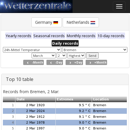
Toggle
naviga
Germany
Netherlands
Yearly records
Seasonal records
Monthly records
10-day records
Daily records
-Month
-Day
+Day
+Month
Top 10 table
Records from Bremen, 2 Mar:
Date
Extremes
Location
1
2 Mar 1920
9.5 ° C
Bremen
2
2 Mar 2024
9.2 ° C
Bremen
3
2 Mar 1912
9.1 ° C
Bremen
4
2 Mar 1978
9.0 ° C
Bremen
5
2 Mar 1997
9.0 ° C
Bremen