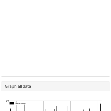
Graph all data
10
Extremes
Extremes