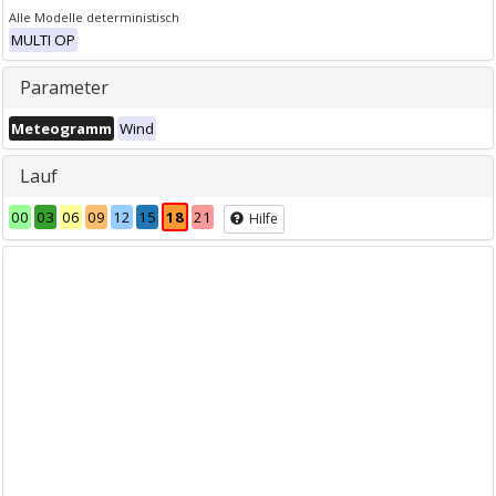
Alle Modelle deterministisch
MULTI OP
Parameter
Meteogramm
Wind
Lauf
00
03
06
09
12
15
18
21
Hilfe