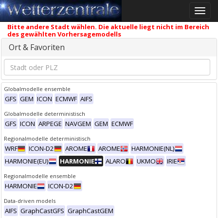
Toggle
naviga
Bitte andere Stadt wählen. Die aktuelle liegt nicht im Bereich
des gewählten Vorhersagemodells
Ort & Favoriten
Globalmodelle ensemble
GFS
GEM
ICON
ECMWF
AIFS
Globalmodelle deterministisch
GFS
ICON
ARPEGE
NAVGEM
GEM
ECMWF
Regionalmodelle deterministisch
WRF
ICON-D2
AROME
AROME
HARMONIE(NL)
HARMONIE(EU)
HARMONIE
ALARO
UKMO
IRIE
Regionalmodelle ensemble
HARMONIE
ICON-D2
Data-driven models
AIFS
GraphCastGFS
GraphCastGEM