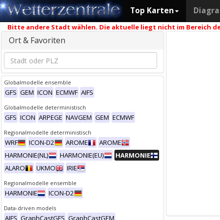
Top Karten
Diagr
Bitte andere Stadt wählen. Die aktuelle liegt nicht im Bereich
Ort & Favoriten
Globalmodelle ensemble
GFS
GEM
ICON
ECMWF
AIFS
Globalmodelle deterministisch
GFS
ICON
ARPEGE
NAVGEM
GEM
ECMWF
Regionalmodelle deterministisch
WRF
ICON-D2
AROME
AROME
HARMONIE(NL)
HARMONIE(EU)
HARMONIE
ALARO
UKMO
IRIE
Regionalmodelle ensemble
HARMONIE
ICON-D2
Data-driven models
AIFS
GraphCastGFS
GraphCastGEM