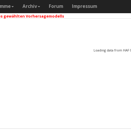
amme
Archiv
Forum
Impressum
 des gewählten Vorhersagemodells
Loading data from HAF 