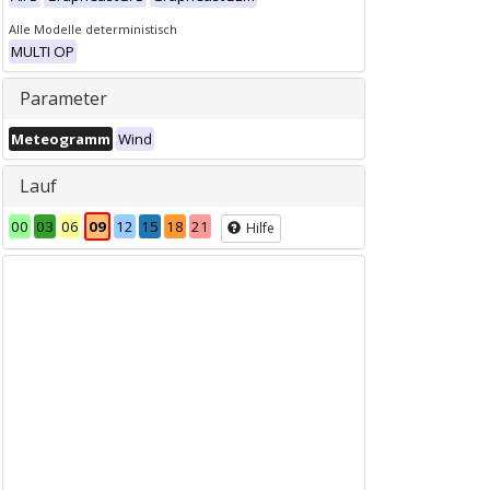
Alle Modelle deterministisch
MULTI OP
Parameter
Meteogramm
Wind
Lauf
00
03
06
09
12
15
18
21
Hilfe