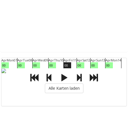
Apr
Mon
07
Apr
Tue
08
Apr
Wed
09
Apr
Thu
10
Apr
Fri
11
Apr
Sat
12
Apr
Sun
13
Apr
Mon
14
00
00
00
00
00
00
00
00
Alle Karten laden