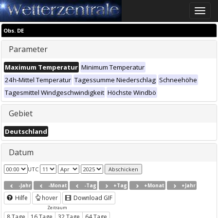
Toggle
naviga
Obs. DE
Parameter
Maximum Temperatur
Minimum Temperatur
24h-Mittel Temperatur
Tagessumme Niederschlag
Schneehöhe
Tagesmittel Windgeschwindigkeit
Höchste Windbö
Gebiet
Deutschland
Datum
UTC
-Jahr
-Monat
-Tag
+Tag
+Monat
+Jahr
Hilfe
hover
Download GIF
Zeitraum
8 Tage
16 Tage
32 Tage
64 Tage